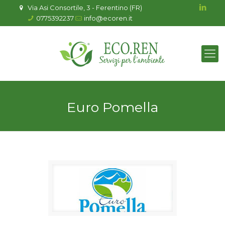
Via Asi Consortile, 3 - Ferentino (FR)
0775392237
info@ecoren.it
Euro Pomella