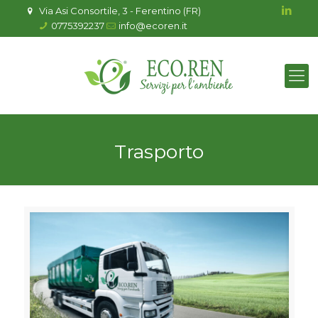
Via Asi Consortile, 3 - Ferentino (FR)
0775392237
info@ecoren.it
Trasporto