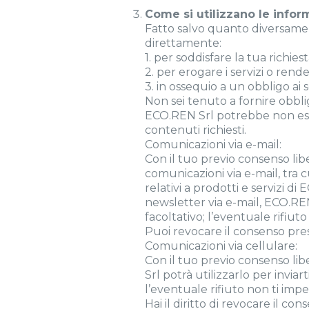
Come si utilizzano le infor
Fatto salvo quanto diversament
direttamente:
1. per soddisfare la tua richies
2. per erogare i servizi o rende
3. in ossequio a un obbligo ai 
Non sei tenuto a fornire obblig
ECO.REN Srl potrebbe non essere
contenuti richiesti.
Comunicazioni via e-mail:
Con il tuo previo consenso liber
comunicazioni via e-mail, tra c
relativi a prodotti e servizi di
newsletter via e-mail, ECO.REN
facoltativo; l’eventuale rifiut
Puoi revocare il consenso pre
Comunicazioni via cellulare:
Con il tuo previo consenso libe
Srl potrà utilizzarlo per inviar
l’eventuale rifiuto non ti imped
Hai il diritto di revocare il 