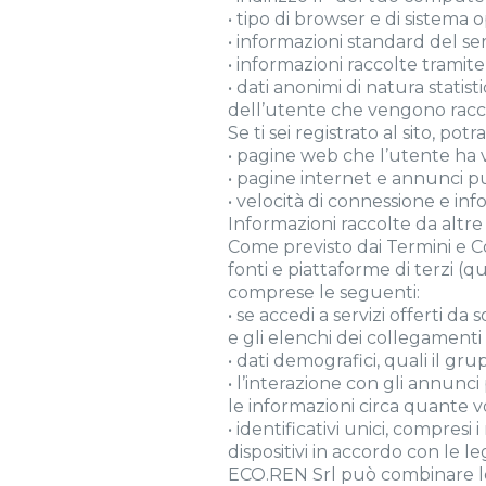
• tipo di browser e di sistema o
• informazioni standard del ser
• informazioni raccolte tramit
• dati anonimi di natura statist
dell’utente che vengono raccolt
Se ti sei registrato al sito, p
• pagine web che l’utente ha 
• pagine internet e annunci pubb
• velocità di connessione e in
Informazioni raccolte da altre 
Come previsto dai Termini e C
fonti e piattaforme di terzi (qu
comprese le seguenti:
• se accedi a servizi offerti d
e gli elenchi dei collegamenti 
• dati demografici, quali il grupp
• l’interazione con gli annunci 
le informazioni circa quante v
• identificativi unici, compresi 
dispositivi in accordo con le le
ECO.REN Srl può combinare le i