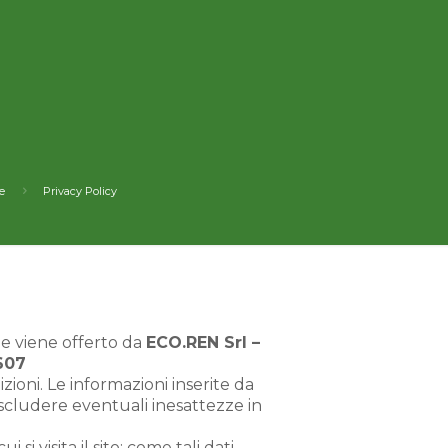
e
Privacy Policy
, e viene offerto da
ECO.REN Srl –
607
ioni. Le informazioni inserite da
escludere eventuali inesattezze in
 visita il sito; come tali dati