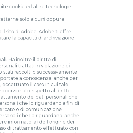
te cookie ed altre tecnologie.
accettarne solo alcuni oppure
il sito di Adobe. Adobe ti offre
tare la capacità di archiviazione
. Ha inoltre il diritto di
sonali trattati in violazione di
no stati raccolti o successivamente
te portate a conoscenza, anche per
, eccettuato il caso in cui tale
porzionato rispetto al diritto
l trattamento dei dati personali che
rsonali che lo riguardano a fini di
 mercato o di comunicazione
 personali che La riguardano, anche
sere informato: a) dell’origine dei
 caso di trattamento effettuato con