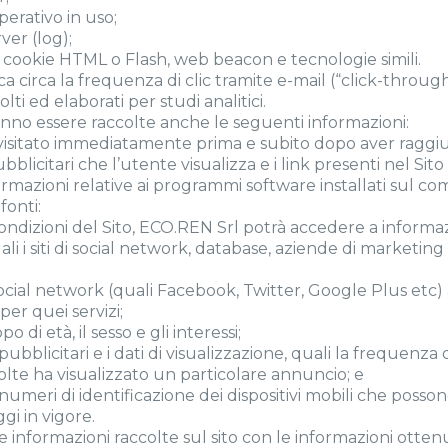
perativo in uso;
ver (log);
e cookie HTML o Flash, web beacon e tecnologie simili.
ica circa la frequenza di clic tramite e-mail (“click-through
i ed elaborati per studi analitici.
otranno essere raccolte anche le seguenti informazioni:
visitato immediatamente prima e subito dopo aver raggiun
licitari che l’utente visualizza e i link presenti nel Sito s
formazioni relative ai programmi software installati sul c
fonti:
ondizioni del Sito, ECO.REN Srl potrà accedere a informaz
ali i siti di social network, database, aziende di marketing
a social network (quali Facebook, Twitter, Google Plus etc) 
per quei servizi;
o di età, il sesso e gli interessi;
pubblicitari e i dati di visualizzazione, quali la frequenza 
olte ha visualizzato un particolare annuncio; e
i numeri di identificazione dei dispositivi mobili che possono 
ggi in vigore.
nformazioni raccolte sul sito con le informazioni ottenu