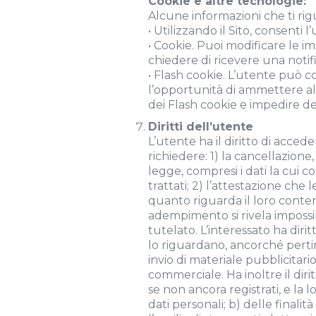
Cookie e altre tecnologie:
Alcune informazioni che ti ri
• Utilizzando il Sito, consenti l’
• Cookie. Puoi modificare le i
chiedere di ricevere una notif
• Flash cookie. L’utente può co
l’opportunità di ammettere alc
dei Flash cookie e impedire del 
Diritti dell’utente
L’utente ha il diritto di accede
richiedere: 1) la cancellazione,
legge, compresi i dati la cui c
trattati; 2) l’attestazione ch
quanto riguarda il loro contenut
adempimento si rivela impossi
tutelato. L’interessato ha dirit
lo riguardano, ancorché pertine
invio di materiale pubblicitar
commerciale. Ha inoltre il dir
se non ancora registrati, e la l
dati personali; b) delle finali