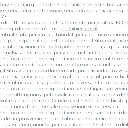
erze parti, in qualità di responsabili esterni del trattamento
e, servizi di manutenzione, servizi di analisi, marketing, 
SMS.
o di tutti i responsabili del trattamento nominati da ECO.
si prega di inviare un’e-mail a
info@ecoren.it
.
entuale foto personale, i tuoi dati personali non saranno 
di partecipare alle attività pubbliche sul Sito, quali, ad
nformazione che inoltri potrà essere letta, acquisita o ut
qualsiasi informazione personale nell’ambito di attività o
 informazioni che ti riguardano nel caso in cui il Sito ve
 operazione di fusione con un’altra società o nel caso in 
, il Sito avrà premura di informarti, pubblicando un avviso
izzo e-mail principale associato al tuo account, prima che 
iventino quindi soggette a una diversa informativa per 
e informazioni che ti riguardano per indagare, prevenire o
ioni che attengono a potenziali minacce alla sicurezza delle
, violazioni dei Termini e Condizioni del Sito, o se richiesto
e, in buona fede, che tale condivisione sia necessaria.
e informazioni che ti riguardano per replicare ad atti di 
udiziari, provvedimenti del tribunale, procedimenti legal
ualsiasi luogo, nonché per esercitare o difendere un diritt