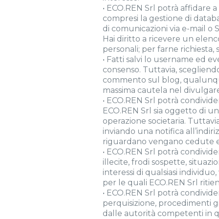
• ECO.REN Srl potrà affidare a t
compresi la gestione di databas
di comunicazioni via e-mail o 
Hai diritto a ricevere un elenc
personali; per farne richiesta, 
• Fatti salvi lo username ed ev
consenso. Tuttavia, scegliendo 
commento sul blog, qualunque i
massima cautela nel divulgare 
• ECO.REN Srl potrà condividere
ECO.REN Srl sia oggetto di una
operazione societaria. Tuttavia
inviando una notifica all’indir
riguardano vengano cedute e d
• ECO.REN Srl potrà condivider
illecite, frodi sospette, situaz
interessi di qualsiasi individuo
per le quali ECO.REN Srl ritien
• ECO.REN Srl potrà condivider
perquisizione, procedimenti gi
dalle autorità competenti in q