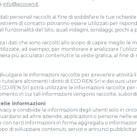
 a
info@ecoren.it
.
ati personali raccolti al fine di soddisfare le tue richieste 
estremi di contatto potranno essere utilizzati per rispond
ali funzionalità del Sito, quali indagini, sondaggi, giochi a
i dati che sono raccolti allo scopo di capire meglio le mod
lizzate, ad esempio, per monitorare e analizzare l’utilizzo
iera più accurata i contenuti e la veste grafica, al fine di
vulgare le informazioni raccolte per prevenire attività ill
 tutelare altrimenti i diritti di ECO.REN Srl e dei suoi uten
, ECO.REN Srl potrà utilizzare le informazioni raccolte per 
omento in cui tali informazioni vengono raccolte, subor
elle informazioni
ivacy e condivide le informazioni degli utenti solo in circ
iguardano ad altre aziende, applicazioni o persone nelle 
 con terzi informazioni in forma aggregata o informazion
opo di sviluppare contenuti, servizi e annunci pubblicita