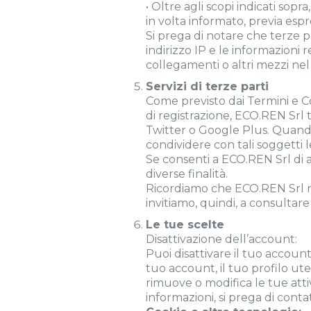
• Oltre agli scopi indicati sopr
in volta informato, previa esp
Si prega di notare che terze p
indirizzo IP e le informazioni rel
collegamenti o altri mezzi nel 
Servizi di terze parti
Come previsto dai Termini e Co
di registrazione, ECO.REN Srl ti
Twitter o Google Plus. Quando l
condividere con tali soggetti l
Se consenti a ECO.REN Srl di ac
diverse finalità.
Ricordiamo che ECO.REN Srl non
invitiamo, quindi, a consultare l
Le tue scelte
Disattivazione dell’account:
Puoi disattivare il tuo accoun
tuo account, il tuo profilo ute
rimuove o modifica le tue attiv
informazioni, si prega di conta