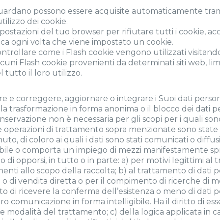
guardano possono essere acquisite automaticamente trami
utilizzo dei cookie.
mpostazioni del tuo browser per rifiutare tutti i cookie, 
ica ogni volta che viene impostato un cookie.
ntrollare come i Flash cookie vengono utilizzati visitando 
uni Flash cookie provenienti da determinati siti web, limi
tutto il loro utilizzo.
re e correggere, aggiornare o integrare i Suoi dati personali
 la trasformazione in forma anonima o il blocco dei dati per
onservazione non è necessaria per gli scopi per i quali so
e le operazioni di trattamento sopra menzionate sono sta
o, di coloro ai quali i dati sono stati comunicati o diffusi
bile o comporta un impiego di mezzi manifestamente spro
to di opporsi, in tutto o in parte: a) per motivi legittimi a
nti allo scopo della raccolta; b) al trattamento di dati pe
io o di vendita diretta o per il compimento di ricerche di
itto di ricevere la conferma dell’esistenza o meno di dati
oro comunicazione in forma intelligibile. Ha il diritto di es
tà e modalità del trattamento; c) della logica applicata in