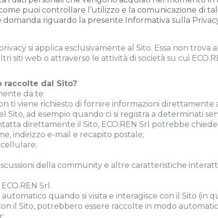
; come puoi controllare l’utilizzo e la comunicazione di tal
domanda riguardo la presente Informativa sulla Privacy,
rivacy si applica esclusivamente al Sito. Essa non trova a
ltri siti web o attraverso le attività di società su cui ECO
raccolte dal Sito?
mente da te:
 non ti viene richiesto di fornire informazioni direttament
el Sito, ad esempio quando ci si registra a determinati ser
contatta direttamente il Sito, ECO.REN Srl potrebbe chieder
me, indirizzo e-mail e recapito postale;
 cellulare;
scussioni della community e altre caratteristiche interatt
a ECO.REN Srl.
utomatico quando si visita e interagisce con il Sito (in q
 con il Sito, potrebbero essere raccolte in modo automatic
r;