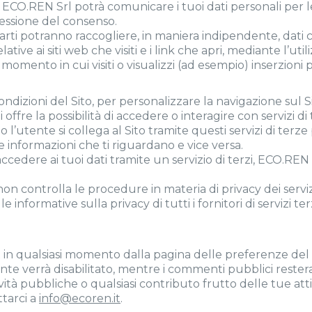
a, ECO.REN Srl potrà comunicare i tuoi dati personali per le a
ressione del consenso.
arti potranno raccogliere, in maniera indipendente, dati c
ative ai siti web che visiti e i link che apri, mediante l’utili
momento in cui visiti o visualizzi (ad esempio) inserzioni p
ndizioni del Sito, per personalizzare la navigazione sul Si
 offre la possibilità di accedere o interagire con servizi d
’utente si collega al Sito tramite questi servizi di terze
e informazioni che ti riguardano e vice versa.
cedere ai tuoi dati tramite un servizio di terzi, ECO.REN Sr
 controlla le procedure in materia di privacy dei servizi 
e informative sulla privacy di tutti i fornitori di servizi terz
t in qualsiasi momento dalla pagina delle preferenze del t
nte verrà disabilitato, mentre i commenti pubblici resteran
ità pubbliche o qualsiasi contributo frutto delle tue atti
ttarci a
info@ecoren.it
.