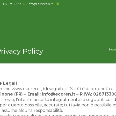
0775392237
info@ecoren.it
rivacy Policy
Hom
e Legali
inio www.ecoren.it, (di seguito il “Sito”) è di proprietà di
inone (FR) – Email:
info@ecoren.it
– P.IVA: 02871330
 stesso, l’utente accetta integralmente le seguenti condiz
per quanto possibile, accurate; tuttavia non è possibile 
 assume alcuna responsabilità.
 dati personali che vengono acquisiti nel momento in cui si