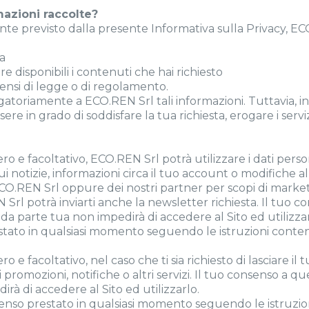
mazioni raccolte?
e previsto dalla presente Informativa sulla Privacy, ECO.R
ta
re disponibili i contenuti che hai richiesto
sensi di legge o di regolamento.
atoriamente a ECO.REN Srl tali informazioni. Tuttavia, in c
 in grado di soddisfare la tua richiesta, erogare i servizi
o e facoltativo, ECO.REN Srl potrà utilizzare i dati persona
ui notizie, informazioni circa il tuo account o modifiche 
 ECO.REN Srl oppure dei nostri partner per scopi di marketing
 Srl potrà inviarti anche la newsletter richiesta. Il tuo
o da parte tua non impedirà di accedere al Sito ed utilizzar
stato in qualsiasi momento seguendo le istruzioni conte
ro e facoltativo, nel caso che ti sia richiesto di lasciare 
ti promozioni, notifiche o altri servizi. Il tuo consenso a 
irà di accedere al Sito ed utilizzarlo.
consenso prestato in qualsiasi momento seguendo le istruz