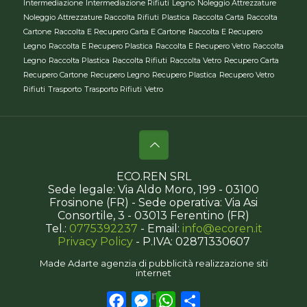
Intermediazione
Intermediazione Rifiuti
Legno
Noleggio Attrezzature
Noleggio Attrezzature Raccolta Rifiuti
Plastica
Raccolta Carta
Raccolta
Cartone
Raccolta E Recupero Carta E Cartone
Raccolta E Recupero
Legno
Raccolta E Recupero Plastica
Raccolta E Recupero Vetro
Raccolta
Legno
Raccolta Plastica
Raccolta Rifiuti
Raccolta Vetro
Recupero Carta
Recupero Cartone
Recupero Legno
Recupero Plastica
Recupero Vetro
Rifiuti
Trasporto
Trasporto Rifiuti
Vetro
ECO.REN SRL
Sede legale: Via Aldo Moro, 199 - 03100
Frosinone (FR) - Sede operativa: Via Asi
Consortile, 3 - 03013 Ferentino (FR)
Tel.:
0775392237
- Email:
info@ecoren.it
Privacy Policy
- P.IVA: 02871330607
Made Adarte
agenzia di pubblicità
realizzazione siti
internet
Facebook
Messenger
WhatsApp
Condividi