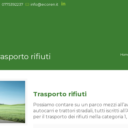
0775392237
info@ecoren.it
asporto rifiuti
Hom
Trasporto rifiuti
Possiamo contare su un parco mezzi all’
autocarri e trattori stradali, tutti iscritti 
per il trasporto dei rifiuti nella categoria 1, 