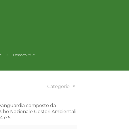
e
Trasporto rifiuti
Categorie
avanguardia composto da
all’Albo Nazionale Gestori Ambientali
4 e 5.