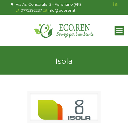
Via Asi Consortile, 3 - Ferentino (FR)
0775392237
info@ecoren.it
Isola